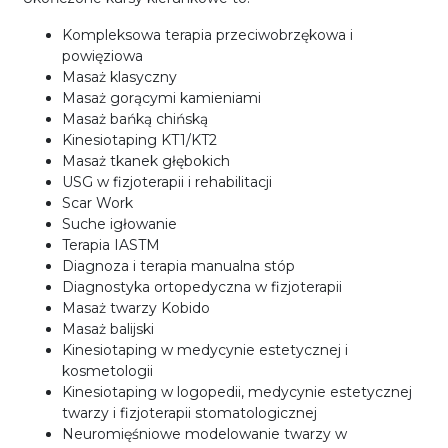
Kompleksowa terapia przeciwobrzękowa i
powięziowa
Masaż klasyczny
Masaż gorącymi kamieniami
Masaż bańką chińską
Kinesiotaping KT1/KT2
Masaż tkanek głębokich
USG w fizjoterapii i rehabilitacji
Scar Work
Suche igłowanie
Terapia IASTM
Diagnoza i terapia manualna stóp
Diagnostyka ortopedyczna w fizjoterapii
Masaż twarzy Kobido
Masaż balijski
Kinesiotaping w medycynie estetycznej i
kosmetologii
Kinesiotaping w logopedii, medycynie estetycznej
twarzy i fizjoterapii stomatologicznej
Neuromięśniowe modelowanie twarzy w